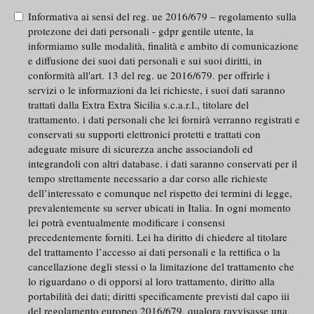
Informativa ai sensi del reg. ue 2016/679 – regolamento sulla
protezone dei dati personali - gdpr gentile utente, la
informiamo sulle modalità, finalità e ambito di comunicazione
e diffusione dei suoi dati personali e sui suoi diritti, in
conformità all'art. 13 del reg. ue 2016/679. per offrirle i
servizi o le informazioni da lei richieste, i suoi dati saranno
trattati dalla Extra Extra Sicilia s.c.a.r.l., titolare del
trattamento. i dati personali che lei fornirà verranno registrati e
conservati su supporti elettronici protetti e trattati con
adeguate misure di sicurezza anche associandoli ed
integrandoli con altri database. i dati saranno conservati per il
tempo strettamente necessario a dar corso alle richieste
dell’interessato e comunque nel rispetto dei termini di legge,
prevalentemente su server ubicati in Italia. In ogni momento
lei potrà eventualmente modificare i consensi
precedentemente forniti. Lei ha diritto di chiedere al titolare
del trattamento l’accesso ai dati personali e la rettifica o la
cancellazione degli stessi o la limitazione del trattamento che
lo riguardano o di opporsi al loro trattamento, diritto alla
portabilità dei dati; diritti specificamente previsti dal capo iii
del regolamento europeo 2016/679. qualora ravvisasse una