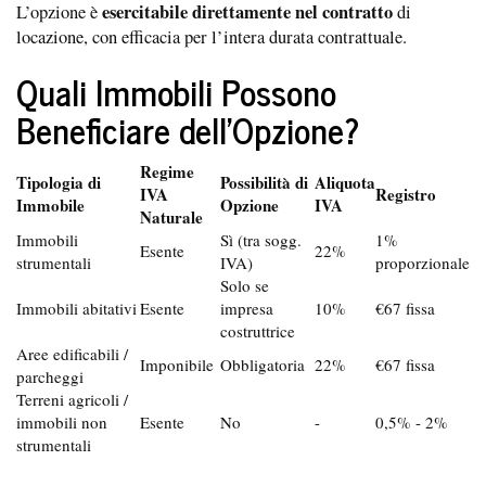
esercitabile direttamente nel contratto
L’opzione è
di
locazione, con efficacia per l’intera durata contrattuale.
Quali Immobili Possono
Beneficiare dell’Opzione?
Regime
Tipologia di
Possibilità di
Aliquota
IVA
Registro
Immobile
Opzione
IVA
Naturale
Immobili
Sì (tra sogg.
1%
Esente
22%
strumentali
IVA)
proporzionale
Solo se
Immobili abitativi
Esente
impresa
10%
€67 fissa
costruttrice
Aree edificabili /
Imponibile
Obbligatoria
22%
€67 fissa
parcheggi
Terreni agricoli /
immobili non
Esente
No
-
0,5% - 2%
strumentali